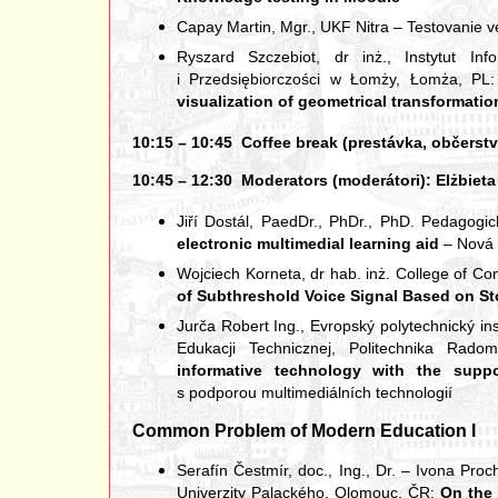
Capay Martin, Mgr., UKF Nitra – Testovanie
Ryszard Szczebiot, dr inż., Instytut In
i Przedsiębiorczości w Łomży, Łomża, PL
visualization of geometrical transformati
10:15 – 10:45 Coffee break (prestávka, občerstv
10:45 – 12:30 Moderators (moderátori): Elżbieta S
Jiří Dostál, PaedDr., PhDr., PhD. Pedagogi
electronic multimedial learning aid
– Nová 
Wojciech Korneta, dr hab. inż. College of C
of Subthreshold Voice Signal Based on 
Jurča Robert Ing., Evropský polytechnický inst
Edukacji Technicznej, Politechnika Ra
informative technology with the supp
s podporou multimediálních technologií
Common Problem of Modern Education I
Serafín Čestmír, doc., Ing., Dr. – Ivona Pr
Univerzity Palackého, Olomouc, ČR:
On the 