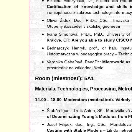
Elźbieta Maczyńska, Dr., Politechnika Rado
Certification of knowledge and skills 
i umiejętności z zakresu technologii informacy
Oliver Židek, Doc., PhDr., CSc., Trnavská 
Otupený ikosaéder v školskej geometrii
Ivana Šimonová, PhDr., PhD., University o
Králové, ČR:
Are you able to study CISCO
Bednarczyk Henryk, prof., dr hab. Insyt
i informatyczna w pedagogice pracy – Techni
Veronika Gabaľová, PaedDr.:
Microworld as 
prostriedok na základnej škole
Room (miestnosť): 5A1
Materials, Technologies, Processing, Metr
14:00 – 18:00 Moderators (moderátori): Várkoly La
Štubňa Igor – Trník Anton, SK– Moravčíková
of Determinating Young’s Modulus from Fl
Josef Filípek, doc., Ing., CSc., Mendelov
Casting with Stable Models
– Lití do netrv