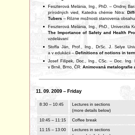
Feszterová Melánia, Ing., PhD. – Ondrej Barát
prírodných vied, Katedra chémie Nitra:
Dif
Tubers
– Rôzne možnosti stanovenia obsahu 
Feszterová Melánia, Ing., PhD., Univerzita K
The Importance of Safety and Health Pro
vzdelávaní
Stoffa Ján, Prof., Ing., DrSc. J. Selye Un
a v edukácii –
Definitions of notions in ter
Josef Filípek, Doc., Ing., CSc. – Doc. Ing
v Brně, Brno, ČR:
Animovaná metalografie 
11. 09. 2009 – Friday
8:30 – 10:45
Lectures in sections
(more details below)
10:45 – 11:15
Coffee break
11:15 – 13:00
Lectures in sections