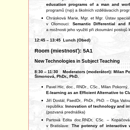
education programs of a man and wor
programů (rvp) a školních vzdělávacích progr
Chrásková Marie, Mgr. et Mgr. Ústav speciál
v Olomouci:
Semantic Differential and 
a možnosti jeho využití při zkoumání postoj
12:45 – 13:45 Lunch (Obed)
Room (miestnosť): 5A1
New Technologies in Subject Teaching
8:30 – 11:30 Moderators (moderátori): Milan Pok
Šimonová, PhDr., PhD.
Pavel Híc, doc., RNDr., CSc., Milan Pokorný, 
E-learning as an Efficient Alternative to C
Jiří Dostál, PaedDr,. PhDr., PhD. – Olga Val
republika:
Innovation of technology and in
(pozvaná prednáška)
Partová Edita doc.RNDr, CSc. – Kopáčová
v Bratislave:
The potency of interactive