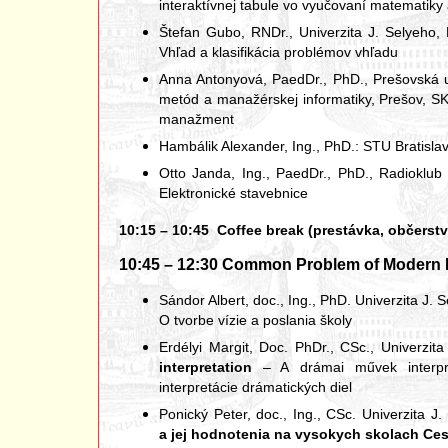
interaktívnej tabule vo vyučovaní matematik
Štefan Gubo, RNDr., Univerzita J. Selyeho
Vhľad a klasifikácia problémov vhľadu
Anna Antonyová, PaedDr., PhD., Prešovská u
metód a manažérskej informatiky, Prešov, S
manažment
Hambálik Alexander, Ing., PhD.: STU Bratisla
Otto Janda, Ing., PaedDr., PhD., Radiokl
Elektronické stavebnice
10:15 – 10:45 Coffee break (prestávka, občerstv
10:45 – 12:30 Common Problem of Modern E
Sándor Albert, doc., Ing., PhD. Univerzita J.
O tvorbe vízie a poslania školy
Erdélyi Margit, Doc. PhDr., CSc., Univerzi
interpretation
– A drámai művek interpre
interpretácie drámatických diel
Ponický Peter, doc., Ing., CSc. Univerzita
a jej hodnotenia na vysokych skolach Ces