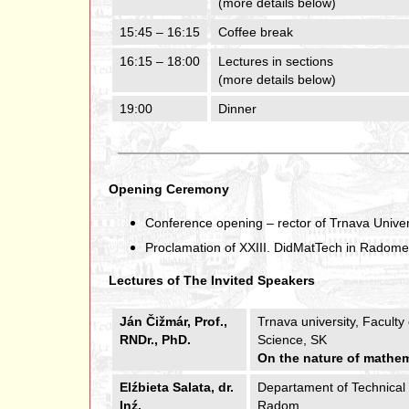
(more details below)
15:45 – 16:15
Coffee break
16:15 – 18:00
Lectures in sections
(more details below)
19:00
Dinner
Opening Ceremony
Conference opening – rector of Trnava Univer
Proclamation of XXIII. DidMatTech in Radome 
Lectures of The Invited Speakers
Ján Čižmár, Prof.,
Trnava university, Facult
RNDr., PhD.
Science, SK
On the nature of mathem
Elźbieta Salata, dr.
Departament of Technical E
Inź.
Radom