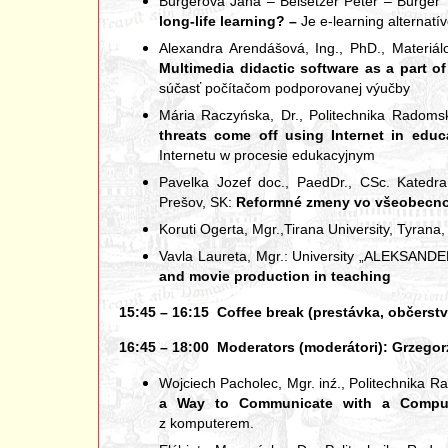
Burgerová Jana – Beisetzer Peter – Burger 
long-life learning? –
Je e-learning alternat
Alexandra Arendášová, Ing., PhD., Materiál
Multimedia didactic software as a part o
súčasť počítačom podporovanej výučby
Mária Raczyńska, Dr., Politechnika Radom
threats come off using Internet in educ
Internetu w procesie edukacyjnym
Pavelka Jozef doc., PaedDr., CSc. Katedra
Prešov, SK:
Reformné zmeny vo všeobecno
Koruti Ogerta, Mgr.,Tirana University, Tyrana,
Vavla Laureta, Mgr.: University „ALEKSAND
and movie production in teaching
15:45 – 16:15 Coffee break (prestávka, občerstv
16:45 – 18:00 Moderators (moderátori): Grzegorz K
Wojciech Pacholec, Mgr. inź., Politechnika 
a Way to Communicate with a Comput
z komputerem.