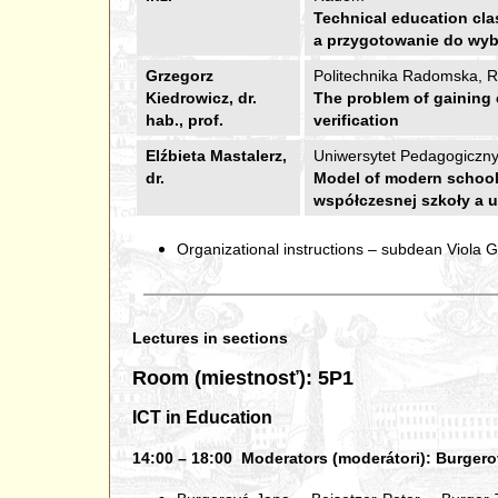
Technical education clas
a przygotowanie do wy
Grzegorz
Politechnika Radomska, 
Kiedrowicz, dr.
The problem of gaining 
hab., prof.
verification
Elźbieta Mastalerz,
Uniwersytet Pedagogiczny,
dr.
Model of modern school 
współczesnej szkoły a u
Organizational instructions – subdean Viola 
Lectures in sections
Room (miestnosť): 5P1
ICT in Education
14:00 – 18:00 Moderators (moderátori): Burgerová