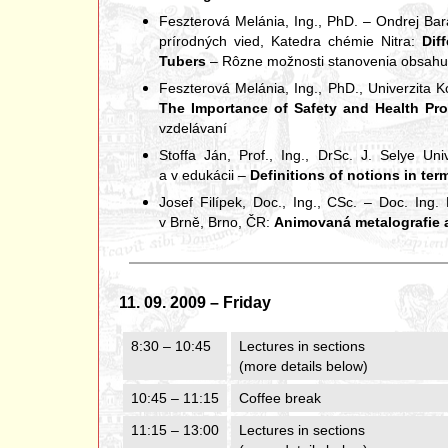
Feszterová Melánia, Ing., PhD. – Ondrej Barát
prírodných vied, Katedra chémie Nitra:
Dif
Tubers
– Rôzne možnosti stanovenia obsahu 
Feszterová Melánia, Ing., PhD., Univerzita K
The Importance of Safety and Health Pro
vzdelávaní
Stoffa Ján, Prof., Ing., DrSc. J. Selye Un
a v edukácii –
Definitions of notions in ter
Josef Filípek, Doc., Ing., CSc. – Doc. Ing
v Brně, Brno, ČR:
Animovaná metalografie 
11. 09. 2009 – Friday
8:30 – 10:45
Lectures in sections
(more details below)
10:45 – 11:15
Coffee break
11:15 – 13:00
Lectures in sections