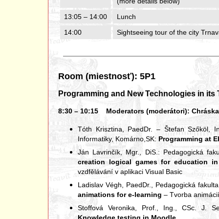
(more details below)
13:05 – 14:00
Lunch
14:00
Sightseeing tour of the city Trna
Room (miestnosť): 5P1
Programming and New Technologies in its 
8:30 – 10:15 Moderators (moderátori): Chráska Mi
Tóth Krisztina, PaedDr. – Štefan Szőköl, I
Informatiky, Komárno,SK:
Programming at E
Ján Lavrinčík, Mgr., DiS.: Pedagogická fak
creation logical games for education in
vzdfělávání v aplikaci Visual Basic
Ladislav Végh, PaedDr., Pedagogická fakult
animations for e-learning
– Tvorba animácií
Stoffová Veronika, Prof., Ing., CSc. J. 
Knowledge testing in Moodle