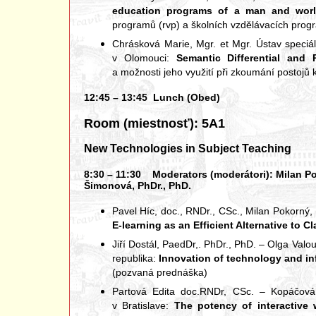
education programs of a man and wor
programů (rvp) a školních vzdělávacích progr
Chrásková Marie, Mgr. et Mgr. Ústav speciál
v Olomouci:
Semantic Differential and 
a možnosti jeho využití při zkoumání postoj
12:45 – 13:45 Lunch (Obed)
Room (miestnosť): 5A1
New Technologies in Subject Teaching
8:30 – 11:30 Moderators (moderátori): Milan Pok
Šimonová, PhDr., PhD.
Pavel Híc, doc., RNDr., CSc., Milan Pokorný, 
E-learning as an Efficient Alternative to C
Jiří Dostál, PaedDr,. PhDr., PhD. – Olga Val
republika:
Innovation of technology and in
(pozvaná prednáška)
Partová Edita doc.RNDr, CSc. – Kopáčová
v Bratislave:
The potency of interactive