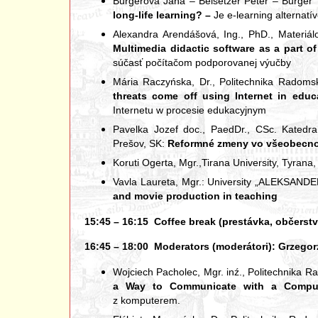
Burgerová Jana – Beisetzer Peter – Burger 
long-life learning? –
Je e-learning alternat
Alexandra Arendášová, Ing., PhD., Materiál
Multimedia didactic software as a part o
súčasť počítačom podporovanej výučby
Mária Raczyńska, Dr., Politechnika Radom
threats come off using Internet in educ
Internetu w procesie edukacyjnym
Pavelka Jozef doc., PaedDr., CSc. Katedra
Prešov, SK:
Reformné zmeny vo všeobecno
Koruti Ogerta, Mgr.,Tirana University, Tyrana,
Vavla Laureta, Mgr.: University „ALEKSAND
and movie production in teaching
15:45 – 16:15 Coffee break (prestávka, občerstv
16:45 – 18:00 Moderators (moderátori): Grzegorz K
Wojciech Pacholec, Mgr. inź., Politechnika 
a Way to Communicate with a Comput
z komputerem.