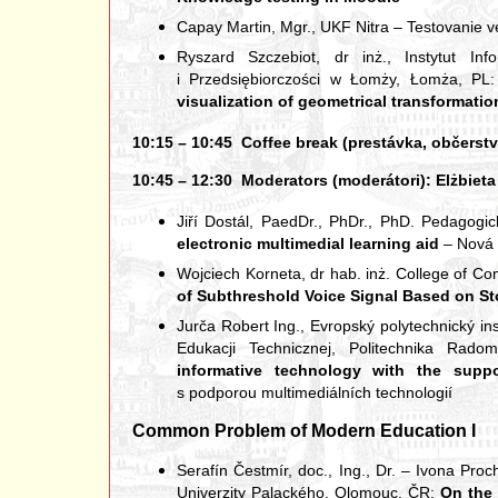
Capay Martin, Mgr., UKF Nitra – Testovanie
Ryszard Szczebiot, dr inż., Instytut In
i Przedsiębiorczości w Łomży, Łomża, PL
visualization of geometrical transformati
10:15 – 10:45 Coffee break (prestávka, občerstv
10:45 – 12:30 Moderators (moderátori): Elżbieta S
Jiří Dostál, PaedDr., PhDr., PhD. Pedagogi
electronic multimedial learning aid
– Nová 
Wojciech Korneta, dr hab. inż. College of C
of Subthreshold Voice Signal Based on 
Jurča Robert Ing., Evropský polytechnický inst
Edukacji Technicznej, Politechnika Ra
informative technology with the supp
s podporou multimediálních technologií
Common Problem of Modern Education I
Serafín Čestmír, doc., Ing., Dr. – Ivona Pr
Univerzity Palackého, Olomouc, ČR:
On the 