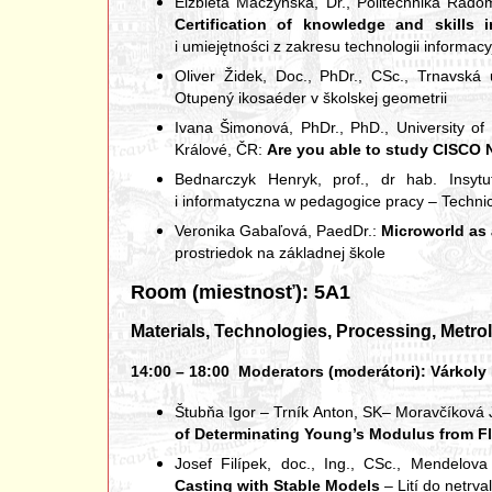
Elźbieta Maczyńska, Dr., Politechnika Rado
Certification of knowledge and skills 
i umiejętności z zakresu technologii informacy
Oliver Židek, Doc., PhDr., CSc., Trnavská 
Otupený ikosaéder v školskej geometrii
Ivana Šimonová, PhDr., PhD., University o
Králové, ČR:
Are you able to study CISCO
Bednarczyk Henryk, prof., dr hab. Insyt
i informatyczna w pedagogice pracy – Techni
Veronika Gabaľová, PaedDr.:
Microworld as 
prostriedok na základnej škole
Room (miestnosť): 5A1
Materials, Technologies, Processing, Metr
14:00 – 18:00 Moderators (moderátori): Várkoly La
Štubňa Igor – Trník Anton, SK– Moravčíková
of Determinating Young’s Modulus from Fl
Josef Filípek, doc., Ing., CSc., Mendelov
Casting with Stable Models
– Lití do netrv