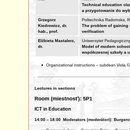
Technical education clas
a przygotowanie do wy
Grzegorz
Politechnika Radomska, 
Kiedrowicz, dr.
The problem of gaining 
hab., prof.
verification
Elźbieta Mastalerz,
Uniwersytet Pedagogiczny,
dr.
Model of modern school 
współczesnej szkoły a u
Organizational instructions – subdean Viola 
Lectures in sections
Room (miestnosť): 5P1
ICT in Education
14:00 – 18:00 Moderators (moderátori): Burgerová