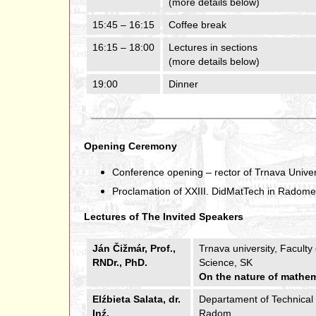
(more details below)
15:45 – 16:15
Coffee break
16:15 – 18:00
Lectures in sections
(more details below)
19:00
Dinner
Opening Ceremony
Conference opening – rector of Trnava Univer
Proclamation of XXIII. DidMatTech in Radome 
Lectures of The Invited Speakers
Ján Čižmár, Prof.,
Trnava university, Facult
RNDr., PhD.
Science, SK
On the nature of mathem
Elźbieta Salata, dr.
Departament of Technical E
Inź.
Radom