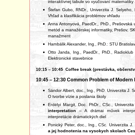
interaktívnej tabule vo vyučovaní matematik
Štefan Gubo, RNDr., Univerzita J. Selyeho
Vhľad a klasifikácia problémov vhľadu
Anna Antonyová, PaedDr., PhD., Prešovská u
metód a manažérskej informatiky, Prešov, S
manažment
Hambálik Alexander, Ing., PhD.: STU Bratisla
Otto Janda, Ing., PaedDr., PhD., Radiokl
Elektronické stavebnice
10:15 – 10:45 Coffee break (prestávka, občerstv
10:45 – 12:30 Common Problem of Modern E
Sándor Albert, doc., Ing., PhD. Univerzita J.
O tvorbe vízie a poslania školy
Erdélyi Margit, Doc. PhDr., CSc., Univerzi
interpretation
– A drámai művek interpre
interpretácie drámatických diel
Ponický Peter, doc., Ing., CSc. Univerzita
a jej hodnotenia na vysokych skolach Ces