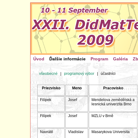
Úvod
Ďalšie informácie
Program
Galéria
Zb
všeobecné
|
programový výbor
|
účastníci
Priezvisko
Meno
Pracovisko
Filípek
Josef
Mendelova zemědělská a
lesnická univerzita Brno
Filípek
Josef
MZLU v Brně
Navrátil
Vladislav
Masarykova Universita