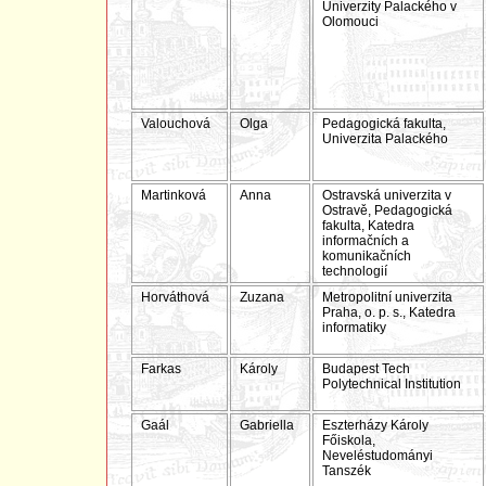
Univerzity Palackého v
Olomouci
Valouchová
Olga
Pedagogická fakulta,
Univerzita Palackého
Martinková
Anna
Ostravská univerzita v
Ostravě, Pedagogická
fakulta, Katedra
informačních a
komunikačních
technologií
Horváthová
Zuzana
Metropolitní univerzita
Praha, o. p. s., Katedra
informatiky
Farkas
Károly
Budapest Tech
Polytechnical Institution
Gaál
Gabriella
Eszterházy Károly
Főiskola,
Neveléstudományi
Tanszék