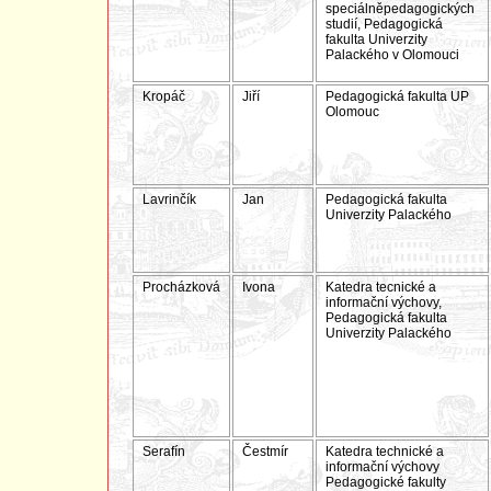
speciálněpedagogických
studií, Pedagogická
fakulta Univerzity
Palackého v Olomouci
Kropáč
Jiří
Pedagogická fakulta UP
Olomouc
Lavrinčík
Jan
Pedagogická fakulta
Univerzity Palackého
Procházková
Ivona
Katedra tecnické a
informační výchovy,
Pedagogická fakulta
Univerzity Palackého
Serafín
Čestmír
Katedra technické a
informační výchovy
Pedagogické fakulty