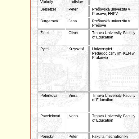
Várkoly
Ladislav
Beisetzer
Peter
Prešovská univerzita v
Prešove, FHPV
Burgerová
Jana
Prešovská univerzita v
Prešove
Židek
Oliver
Trnava University, Faculty
of Education
Pytel
Krzysztof
Uniwersytet
Pedagogiczny im. KEN w
Krakowie
Peterková
Viera
Trnava University, Faculty
of Education
Paveleková
Ivona
Trnava University, Faculty
of Education
Ponický
Peter
Fakulta mechatroniky