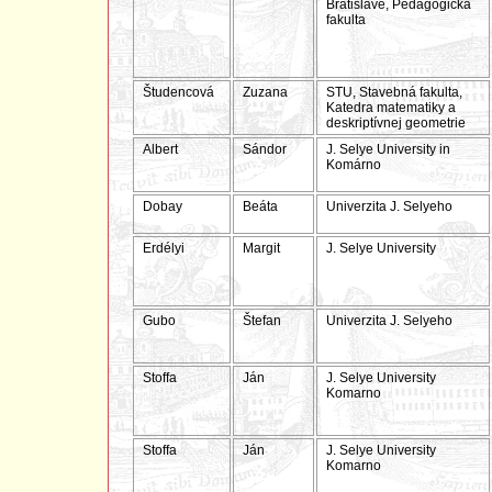
Bratislave, Pedagogická
fakulta
Študencová
Zuzana
STU, Stavebná fakulta,
Katedra matematiky a
deskriptívnej geometrie
Albert
Sándor
J. Selye University in
Komárno
Dobay
Beáta
Univerzita J. Selyeho
Erdélyi
Margit
J. Selye University
Gubo
Štefan
Univerzita J. Selyeho
Stoffa
Ján
J. Selye University
Komarno
Stoffa
Ján
J. Selye University
Komarno