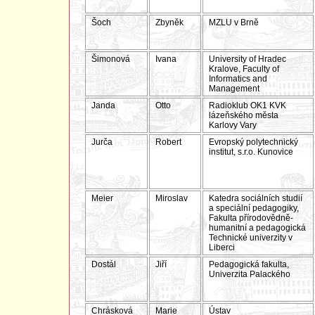
Šoch
Zbyněk
MZLU v Brně
Šimonová
Ivana
University of Hradec
Kralove, Faculty of
Informatics and
Management
Janda
Otto
Radioklub OK1 KVK
lázeňského města
Karlovy Vary
Jurča
Robert
Evropský polytechnický
institut, s.r.o. Kunovice
Meier
Miroslav
Katedra sociálních studií
a speciální pedagogiky,
Fakulta přírodovědně-
humanitní a pedagogická
Technické univerzity v
Liberci
Dostál
Jiří
Pedagogická fakulta,
Univerzita Palackého
Chrásková
Marie
Ústav