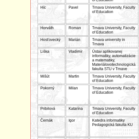
of Education
Híc
Pavel
Trnava University, Faculty
of Education
Horváth
Roman
Trnava University, Faculty
of Education
Hosťovecký
Marián
Trnava university in
Trnava
Liška
Vladimír
Ústav aplikovanej
informatiky, automatizácie
a matematiky,
Materiálovotechnologická
fakulta STU v Trnave
Mišút
Martin
Trnava University, Faculty
of Education
Pokorný
Milan
Trnava University, Faculty
of Education
Pribilová
Katarína
Trnava University, Faculty
of Education
Černák
Igor
Katedra informatiky
Pedagogická fakulta KU