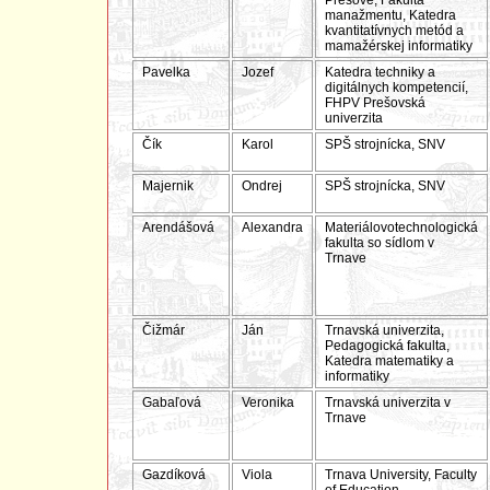
Prešove, Fakulta
manažmentu, Katedra
kvantitatívnych metód a
mamažérskej informatiky
Pavelka
Jozef
Katedra techniky a
digitálnych kompetencií,
FHPV Prešovská
univerzita
Čík
Karol
SPŠ strojnícka, SNV
Majernik
Ondrej
SPŠ strojnícka, SNV
Arendášová
Alexandra
Materiálovotechnologická
fakulta so sídlom v
Trnave
Čižmár
Ján
Trnavská univerzita,
Pedagogická fakulta,
Katedra matematiky a
informatiky
Gabaľová
Veronika
Trnavská univerzita v
Trnave
Gazdíková
Viola
Trnava University, Faculty