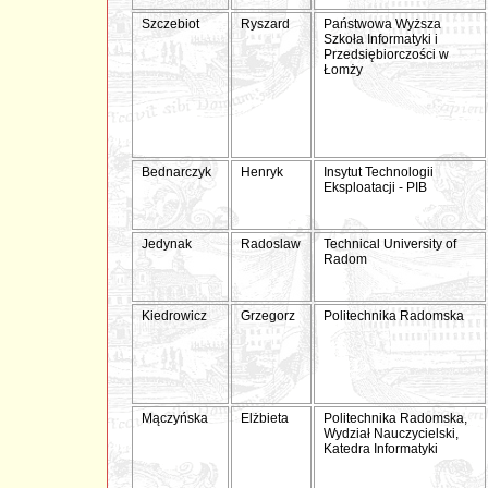
Szczebiot
Ryszard
Państwowa Wyższa
Szkoła Informatyki i
Przedsiębiorczości w
Łomży
Bednarczyk
Henryk
Insytut Technologii
Eksploatacji - PIB
Jedynak
Radoslaw
Technical University of
Radom
Kiedrowicz
Grzegorz
Politechnika Radomska
Mączyńska
Elżbieta
Politechnika Radomska,
Wydział Nauczycielski,
Katedra Informatyki