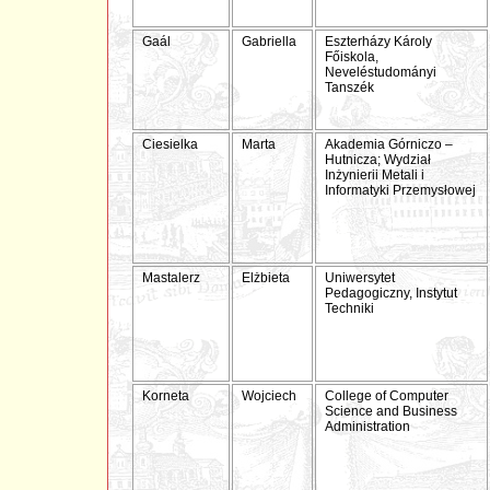
Gaál
Gabriella
Eszterházy Károly
Főiskola,
Neveléstudományi
Tanszék
Ciesielka
Marta
Akademia Górniczo –
Hutnicza; Wydział
Inżynierii Metali i
Informatyki Przemysłowej
Mastalerz
Elżbieta
Uniwersytet
Pedagogiczny, Instytut
Techniki
Korneta
Wojciech
College of Computer
Science and Business
Administration