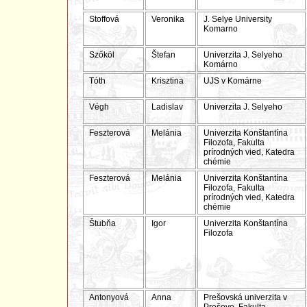
Stoffová
Veronika
J. Selye University
Komarno
Szőköl
Štefan
Univerzita J. Selyeho
Komárno
Tóth
Krisztina
UJS v Komárne
Végh
Ladislav
Univerzita J. Selyeho
Feszterová
Melánia
Univerzita Konštantína
Filozofa, Fakulta
prírodných vied, Katedra
chémie
Feszterová
Melánia
Univerzita Konštantína
Filozofa, Fakulta
prírodných vied, Katedra
chémie
Štubňa
Igor
Univerzita Konštantína
Filozofa
Antonyová
Anna
Prešovská univerzita v