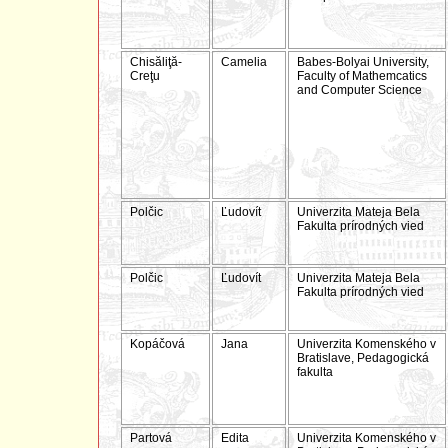
Chisăliţă-
Camelia
Babes-Bolyai University,
Creţu
Faculty of Mathemcatics
and Computer Science
Polčic
Ľudovít
Univerzita Mateja Bela
Fakulta prírodných vied
Polčic
Ľudovít
Univerzita Mateja Bela
Fakulta prírodných vied
Kopáčová
Jana
Univerzita Komenského v
Bratislave, Pedagogická
fakulta
Partová
Edita
Univerzita Komenského v