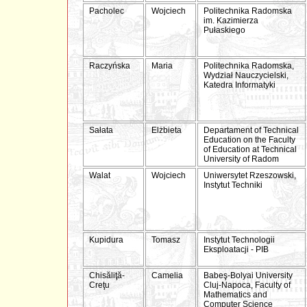
Pacholec
Wojciech
Politechnika Radomska
im. Kazimierza
Pułaskiego
Raczyńska
Maria
Politechnika Radomska,
Wydział Nauczycielski,
Katedra Informatyki
Sałata
Elżbieta
Departament of Technical
Education on the Faculty
of Education at Technical
University of Radom
Walat
Wojciech
Uniwersytet Rzeszowski,
Instytut Techniki
Kupidura
Tomasz
Instytut Technologii
Eksploatacji - PIB
Chisăliţă-
Camelia
Babeş-Bolyai University
Creţu
Cluj-Napoca, Faculty of
Mathematics and
Computer Science