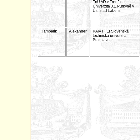
TnU AD v Trenčíne,
Univerzita J.E.Purkyně v
Ústí nad Labem
Hambalík
Alexander
KAIVT FEI Slovenská
technická univerzita,
Bratislava