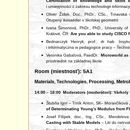
Certification of knowledge and skills 
i umiejętności z zakresu technologii informacy
Oliver Židek, Doc., PhDr., CSc., Trnavská 
Otupený ikosaéder v školskej geometrii
Ivana Šimonová, PhDr., PhD., University o
Králové, ČR:
Are you able to study CISCO
Bednarczyk Henryk, prof., dr hab. Insyt
i informatyczna w pedagogice pracy – Techni
Veronika Gabaľová, PaedDr.:
Microworld as 
prostriedok na základnej škole
Room (miestnosť): 5A1
Materials, Technologies, Processing, Metr
14:00 – 18:00 Moderators (moderátori): Várkoly La
Štubňa Igor – Trník Anton, SK– Moravčíková
of Determinating Young’s Modulus from Fl
Josef Filípek, doc., Ing., CSc., Mendelov
Casting with Stable Models
– Lití do netrv