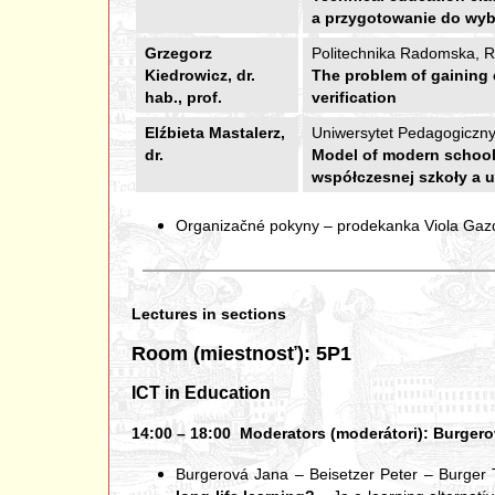
a przygotowanie do wy
Grzegorz
Politechnika Radomska, 
Kiedrowicz, dr.
The problem of gaining 
hab., prof.
verification
Elźbieta Mastalerz,
Uniwersytet Pedagogiczny,
dr.
Model of modern school 
współczesnej szkoły a u
Organizačné pokyny – prodekanka Viola Gazd
Lectures in sections
Room (miestnosť): 5P1
ICT in Education
14:00 – 18:00 Moderators (moderátori): Burgerová
Burgerová Jana – Beisetzer Peter – Burger 