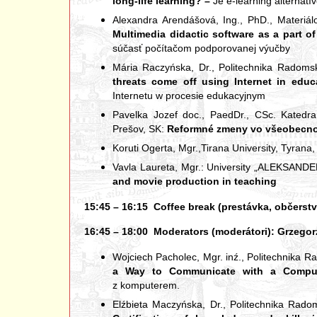
long-life learning? –
Je e-learning alternat
Alexandra Arendášová, Ing., PhD., Materiál
Multimedia didactic software as a part o
súčasť počítačom podporovanej výučby
Mária Raczyńska, Dr., Politechnika Radom
threats come off using Internet in educ
Internetu w procesie edukacyjnym
Pavelka Jozef doc., PaedDr., CSc. Katedra
Prešov, SK:
Reformné zmeny vo všeobecno
Koruti Ogerta, Mgr.,Tirana University, Tyrana,
Vavla Laureta, Mgr.: University „ALEKSAND
and movie production in teaching
15:45 – 16:15 Coffee break (prestávka, občerstv
16:45 – 18:00 Moderators (moderátori): Grzegorz K
Wojciech Pacholec, Mgr. inź., Politechnika 
a Way to Communicate with a Comput
z komputerem.
Elźbieta Maczyńska, Dr., Politechnika Rado