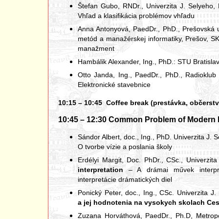
Štefan Gubo, RNDr., Univerzita J. Selyeho
Vhľad a klasifikácia problémov vhľadu
Anna Antonyová, PaedDr., PhD., Prešovská u
metód a manažérskej informatiky, Prešov, S
manažment
Hambálik Alexander, Ing., PhD.: STU Bratisla
Otto Janda, Ing., PaedDr., PhD., Radiokl
Elektronické stavebnice
10:15 – 10:45 Coffee break (prestávka, občerstv
10:45 – 12:30 Common Problem of Modern E
Sándor Albert, doc., Ing., PhD. Univerzita J.
O tvorbe vízie a poslania školy
Erdélyi Margit, Doc. PhDr., CSc., Univerzi
interpretation
– A drámai művek interpre
interpretácie drámatických diel
Ponický Peter, doc., Ing., CSc. Univerzita
a jej hodnotenia na vysokych skolach Ces
Zuzana Horváthová, PaedDr., Ph.D, Metropol