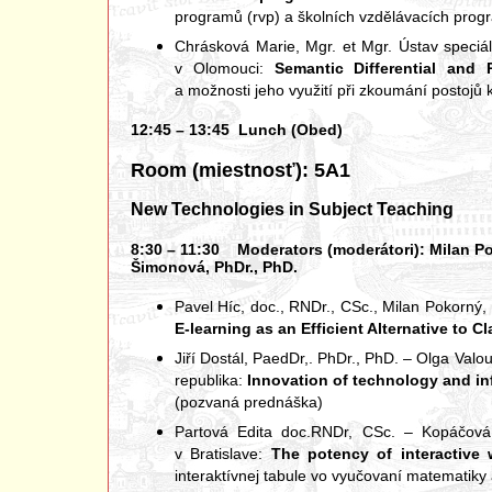
programů (rvp) a školních vzdělávacích progr
Chrásková Marie, Mgr. et Mgr. Ústav speciál
v Olomouci:
Semantic Differential and 
a možnosti jeho využití při zkoumání postoj
12:45 – 13:45 Lunch (Obed)
Room (miestnosť): 5A1
New Technologies in Subject Teaching
8:30 – 11:30 Moderators (moderátori): Milan Pok
Šimonová, PhDr., PhD.
Pavel Híc, doc., RNDr., CSc., Milan Pokorný, 
E-learning as an Efficient Alternative to C
Jiří Dostál, PaedDr,. PhDr., PhD. – Olga Val
republika:
Innovation of technology and in
(pozvaná prednáška)
Partová Edita doc.RNDr, CSc. – Kopáčová
v Bratislave:
The potency of interactive
interaktívnej tabule vo vyučovaní matematik