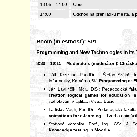
13:05 – 14:00
Obed
14:00
Odchod na prehliadku mesta, a pr
Room (miestnosť): 5P1
Programming and New Technologies in its 
8:30 – 10:15 Moderators (moderátori): Chráska Mi
Tóth Krisztina, PaedDr. – Štefan Szőköl, I
Informatiky, Komárno,SK:
Programming at E
Ján Lavrinčík, Mgr., DiS.: Pedagogická fak
creation logical games for education in
vzdfělávání v aplikaci Visual Basic
Ladislav Végh, PaedDr., Pedagogická fakult
animations for e-learning
– Tvorba animácií
Stoffová Veronika, Prof., Ing., CSc. J. 
Knowledge testing in Moodle