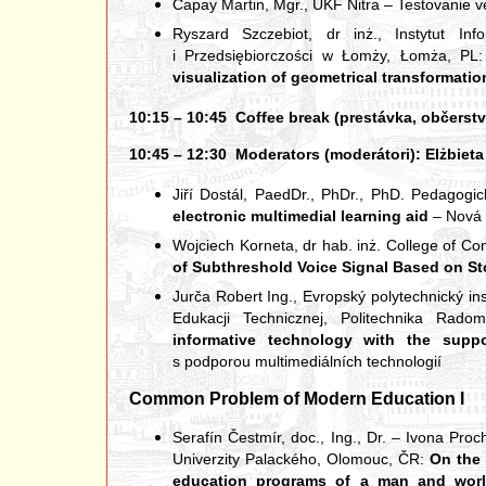
Capay Martin, Mgr., UKF Nitra – Testovanie
Ryszard Szczebiot, dr inż., Instytut In
i Przedsiębiorczości w Łomży, Łomża, PL
visualization of geometrical transformati
10:15 – 10:45 Coffee break (prestávka, občerstv
10:45 – 12:30 Moderators (moderátori): Elżbieta S
Jiří Dostál, PaedDr., PhDr., PhD. Pedagogi
electronic multimedial learning aid
– Nová 
Wojciech Korneta, dr hab. inż. College of C
of Subthreshold Voice Signal Based on 
Jurča Robert Ing., Evropský polytechnický inst
Edukacji Technicznej, Politechnika Ra
informative technology with the supp
s podporou multimediálních technologií
Common Problem of Modern Education I
Serafín Čestmír, doc., Ing., Dr. – Ivona Pr
Univerzity Palackého, Olomouc, ČR:
On the 
education programs of a man and wor