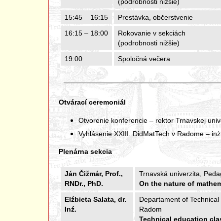
(podrobnosti nižšie)
15:45 – 16:15
Prestávka, občerstvenie
16:15 – 18:00
Rokovanie v sekciách
(podrobnosti nižšie)
19:00
Spoločná večera
Otvárací ceremoniál
Otvorenie konferencie – rektor Trnavskej univ
Vyhlásenie XXIII. DidMatTech v Radome – inż.
Plenárna sekcia
Ján Čižmár, Prof.,
Trnavská univerzita, Peda
RNDr., PhD.
On the nature of mathem
Elźbieta Salata, dr.
Departament of Technical E
Inź.
Radom
Technical education clas