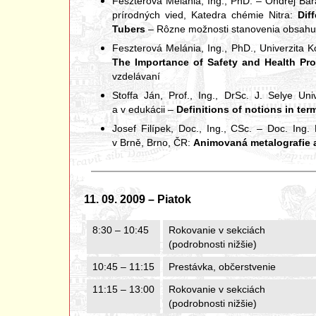
Feszterová Melánia, Ing., PhD. – Ondrej Barát
prírodných vied, Katedra chémie Nitra:
Dif
Tubers
– Rôzne možnosti stanovenia obsahu 
Feszterová Melánia, Ing., PhD., Univerzita K
The Importance of Safety and Health Pro
vzdelávaní
Stoffa Ján, Prof., Ing., DrSc. J. Selye Un
a v edukácii –
Definitions of notions in ter
Josef Filípek, Doc., Ing., CSc. – Doc. Ing
v Brně, Brno, ČR:
Animovaná metalografie 
11. 09. 2009 – Piatok
8:30 – 10:45
Rokovanie v sekciách
(podrobnosti nižšie)
10:45 – 11:15
Prestávka, občerstvenie
11:15 – 13:00
Rokovanie v sekciách
(podrobnosti nižšie)